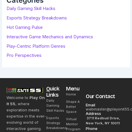
Categories
:
Daily Gaming Skill Hacks
Esports Strategy Breakdowns
Hot Gaming Pulse
Interactive Game Mechanics and Dynamics
Play-Centric Platform Genres
Pro Perspectives
Quick
Menu
Links
Home
Our Contact
Welcome to
Play On
Daily
Shape A
It 55
, where
Email
Gaming
Better
webmaster@playonit55.
exploration meets
Skill Hacks
Space
Address
expertise in the ever-
Esports
3711 Redbud Drive,
Virtual
evolving world of
Strategy
New York, NY 10011
Mentor
Breakdowns
interactive gaming.
Phone
Program