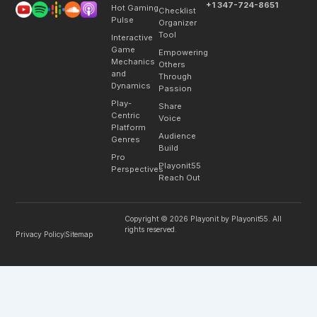
+1 347-724-8651
Hot Gaming
Checklist
Pulse
Organizer
Tool
Interactive
Game
Empowering
Mechanics
Others
and
Through
Dynamics
Passion
Play-
Share
Centric
Voice
Platform
Audience
Genres
Build
Pro
Playonit55
Perspectives
Reach Out
Copyright © 2026 Playonit by Playonit55. All
rights reserved.
Privacy Policy
Sitemap